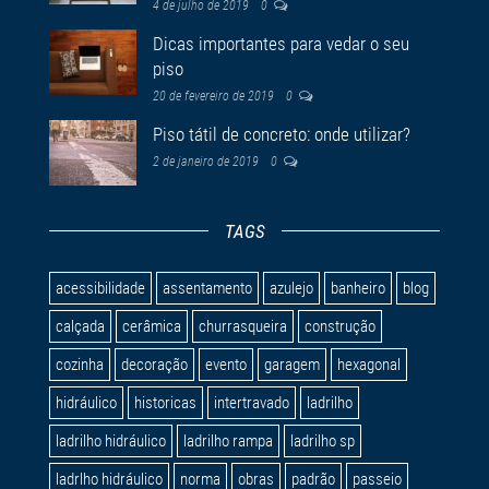
4 de julho de 2019
0
Dicas importantes para vedar o seu
piso
20 de fevereiro de 2019
0
Piso tátil de concreto: onde utilizar?
2 de janeiro de 2019
0
TAGS
acessibilidade
assentamento
azulejo
banheiro
blog
calçada
cerâmica
churrasqueira
construção
cozinha
decoração
evento
garagem
hexagonal
hidráulico
historicas
intertravado
ladrilho
ladrilho hidráulico
ladrilho rampa
ladrilho sp
ladrlho hidráulico
norma
obras
padrão
passeio