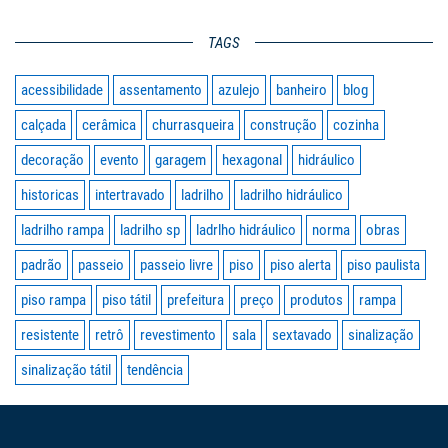
TAGS
acessibilidade
assentamento
azulejo
banheiro
blog
calçada
cerâmica
churrasqueira
construção
cozinha
decoração
evento
garagem
hexagonal
hidráulico
historicas
intertravado
ladrilho
ladrilho hidráulico
ladrilho rampa
ladrilho sp
ladrlho hidráulico
norma
obras
padrão
passeio
passeio livre
piso
piso alerta
piso paulista
piso rampa
piso tátil
prefeitura
preço
produtos
rampa
resistente
retrô
revestimento
sala
sextavado
sinalização
sinalização tátil
tendência