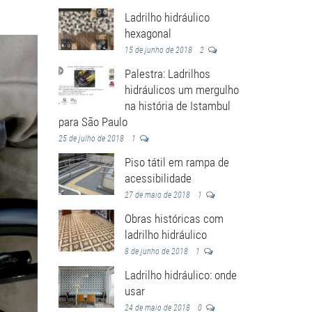
Ladrilho hidráulico
hexagonal
15 de junho de 2018
2
Palestra: Ladrilhos
hidráulicos um mergulho
na história de Istambul
para São Paulo
25 de julho de 2018
1
Piso tátil em rampa de
acessibilidade
27 de maio de 2018
1
Obras históricas com
ladrilho hidráulico
8 de junho de 2018
1
Ladrilho hidráulico: onde
usar
24 de maio de 2018
0