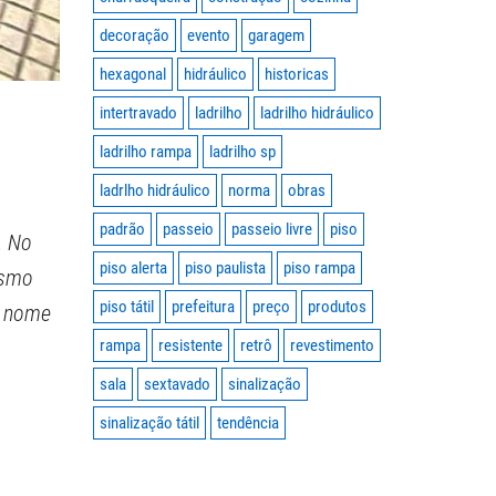
decoração
evento
garagem
hexagonal
hidráulico
historicas
intertravado
ladrilho
ladrilho hidráulico
ladrilho rampa
ladrilho sp
ladrlho hidráulico
norma
obras
padrão
passeio
passeio livre
piso
. No
piso alerta
piso paulista
piso rampa
esmo
piso tátil
prefeitura
preço
produtos
o nome
rampa
resistente
retrô
revestimento
sala
sextavado
sinalização
sinalização tátil
tendência