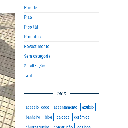
Parede
Piso
Piso tátil
Produtos
Revestimento
Sem categoria
Sinalização
Tátil
TAGS
acessibilidade
assentamento
azulejo
banheiro
blog
calçada
cerâmica
churrasqueira
construção
cozinha