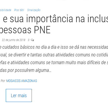
sibilidade
Piso tátil
Sinalização
l e sua importância na incl
 pessoas PNE
22 de junho de 2018
0
cuidados básicos no dia a dia e isso se dá nas necessida
ssoal, se divertir e tantas outras atividades comuns no cotidi
efas e atividades comuns se tornam muito mais difíceis de
adas por possuírem alguma…
Por
MOSAICOS AMAZONAS
Ler mais