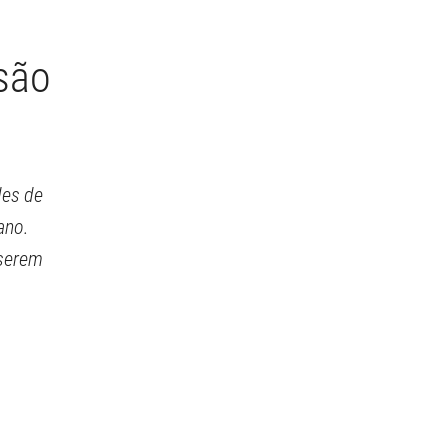
usão
des de
ano.
 serem