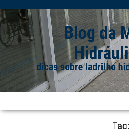
Blog da 
Hidráuli
dicas sobre ladrilho hi
Tag