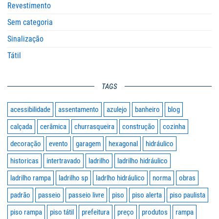
Revestimento
Sem categoria
Sinalização
Tátil
TAGS
acessibilidade
assentamento
azulejo
banheiro
blog
calçada
cerâmica
churrasqueira
construção
cozinha
decoração
evento
garagem
hexagonal
hidráulico
historicas
intertravado
ladrilho
ladrilho hidráulico
ladrilho rampa
ladrilho sp
ladrlho hidráulico
norma
obras
padrão
passeio
passeio livre
piso
piso alerta
piso paulista
piso rampa
piso tátil
prefeitura
preço
produtos
rampa