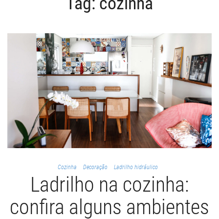
Tag:
cozinha
ã
o
Cozinha
Decoração
Ladrilho hidráulico
Ladrilho na cozinha:
confira alguns ambientes