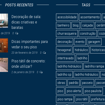
POSTS RECENTES
TAGS
Decoração de sala:
acessibilidade
assentamento
a
dicas criativas e
banheiro
blog
calçada
cerâm
baratas
churrasqueira
construção
coz
o de 2019
0
Dicas importantes para
decoração
evento
garagem
vedar o seu piso
hexagonal
hidráulico
historicas
20 de fevereiro de 2019
0
intertravado
ladrilho
Piso tátil de concreto:
onde utilizar?
ladrilho hidráulico
ladrilho rampa
2 de janeiro de 2019
0
ladrilho sp
ladrlho hidráulico
n
obras
padrão
passeio
passei
piso
piso alerta
piso paulista
piso rampa
piso tátil
prefeitura