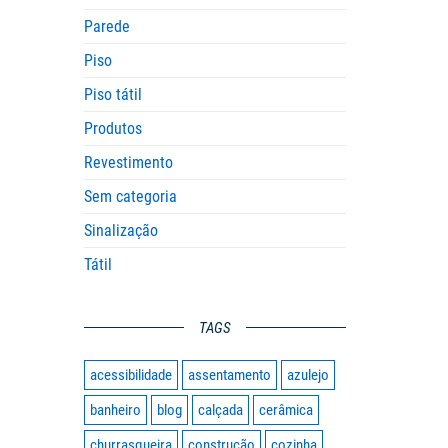
Parede
Piso
Piso tátil
Produtos
Revestimento
Sem categoria
Sinalização
Tátil
TAGS
acessibilidade
assentamento
azulejo
banheiro
blog
calçada
cerâmica
churrasqueira
construção
cozinha