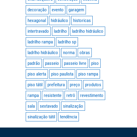
decoração
evento
garagem
hexagonal
hidráulico
historicas
intertravado
ladrilho
ladrilho hidráulico
ladrilho rampa
ladrilho sp
ladrlho hidráulico
norma
obras
padrão
passeio
passeio livre
piso
piso alerta
piso paulista
piso rampa
piso tátil
prefeitura
preço
produtos
rampa
resistente
retrô
revestimento
sala
sextavado
sinalização
sinalização tátil
tendência