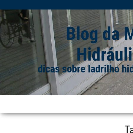
Blog da 
Hidráuli
dicas sobre ladrilho hi
T