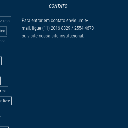
CONTATO
Para entrar em contato envie um
e-
zulejo
mail
, ligue (11) 2016-8329 / 2554-4670
ica
ou visite nossa
site
institucional.
inha
orma
o livre