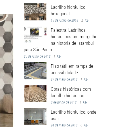
Ladrilho hidráulico
hexagonal
15 de junho de 2018
2
Palestra: Ladrilhos
hidráulicos um mergulho
na história de Istambul
para São Paulo
25 de julho de 2018
1
Piso tátil em rampa de
acessibilidade
27 de maio de 2018
1
Obras históricas com
ladrilho hidráulico
8 de junho de 2018
1
Ladrilho hidráulico: onde
usar
24 de maio de 2018
0