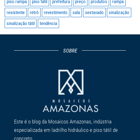
piso rampa
piso tátil
prefeitura
preço
produtos
rampa
resistente
retrô
revestimento
sala
sextavado
sinalização
sinalização tátil
tendência
SOBRE
Este é o blog da Mosaicos Amazonas, indústria
especializada em ladrilho hidráulico e piso tátil de
concreto.