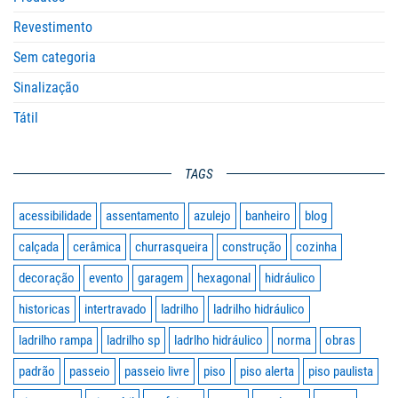
Revestimento
Sem categoria
Sinalização
Tátil
TAGS
acessibilidade
assentamento
azulejo
banheiro
blog
calçada
cerâmica
churrasqueira
construção
cozinha
decoração
evento
garagem
hexagonal
hidráulico
historicas
intertravado
ladrilho
ladrilho hidráulico
ladrilho rampa
ladrilho sp
ladrlho hidráulico
norma
obras
padrão
passeio
passeio livre
piso
piso alerta
piso paulista