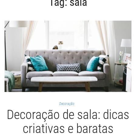
Tag:
sala
ã
o
Decoração
Decoração de sala: dicas
criativas e baratas