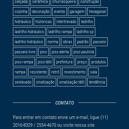
calçada
cerâmica
churrasqueira
construção
cozinha
decoração
evento
garagem
hexagonal
hidráulico
historicas
intertravado
ladrilho
ladrilho hidráulico
ladrilho rampa
ladrilho sp
ladrlho hidráulico
norma
obras
padrão
passeio
passeio livre
piso
piso alerta
piso paulista
piso rampa
piso tátil
prefeitura
preço
produtos
rampa
resistente
retrô
revestimento
sala
sextavado
sinalização
sinalização tátil
tendência
CONTATO
Para entrar em contato envie um
e-mail
, ligue (11)
2016-8329 / 2554-4670 ou visite nossa
site